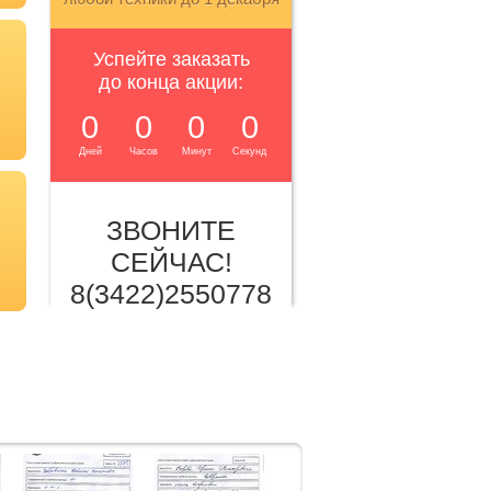
Успейте заказать
до конца акции:
0
0
0
0
Дней
Часов
Минут
Секунд
ЗВОНИТЕ
СЕЙЧАС!
8(3422)2550778