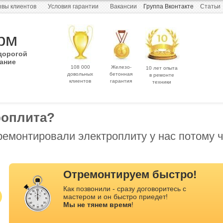
вы клиентов
Условия гарантии
Вакансии
Группа Вконтакте
Статьи
рм
дорогой
ание
108 000
Железо-
10 лет опыта
довольных
бетонная
в ремонте
клиентов
гарантия
техники
роплита?
ремонтировали электроплиту у нас потому ч
Отремонтируем быстро!
Как позвонили - сразу договоритесь с
мастером и он быстро приедет!
Мы не тянем время
!