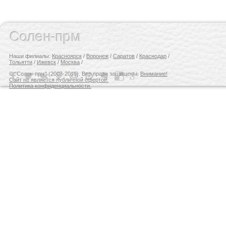
Солен-прм
Наши филиалы:
Красноярск
/
Воронеж
/
Саратов
/
Краснодар
/
Тольятти
/
Ижевск
/
Москва
/
© "Солен-прм" (2003-2015). Все права защищены.
Внимание!
Сайт не является публичной офертой.
Политика конфиденциальности.