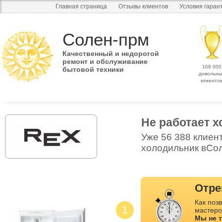
Главная страница
Отзывы клиентов
Условия гаран
Солен-прм
Качественный и недорогой
ремонт и обслуживание
108 000
бытовой техники
довольны
клиенто
Не работает 
Уже 56 388 клиен
холодильник вСол
Отре
Как позв
1
мастеро
Мы не 