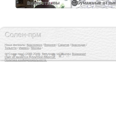
Видеоотзывы
Бумажные отзы
Солен-прм
Наши филиалы:
Красноярск
/
Воронеж
/
Саратов
/
Краснодар
/
Тольятти
/
Ижевск
/
Москва
/
© "Солен-прм" (2003-2015). Все права защищены.
Внимание!
Сайт не является публичной офертой.
Политика конфиденциальности.